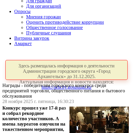
Для граждан
Для организаций
Опросы
Мнения горожан
Оценить противодействие коррупции
Общественное голосование
Публичные слушания
Витрина закупок
Амаркет
Здесь размещалась информация о деятельности
Администрации городского округа «Город
Архангельск» до 31.12.2025.
Актуальная информация и новости находятся:
Награды - победителям городского конкурса среди
https://arhcity.gosuslugi.ru/
предприятий торговли, общественного питания и бытового
обслуживания
28 ноября 2025 г. пятница, 16:30:23
Конкурс прошел уже 17-й раз
и собрал рекордное
количество участников. А
имена лауреатов озвучили на
тожественном мероприятии,