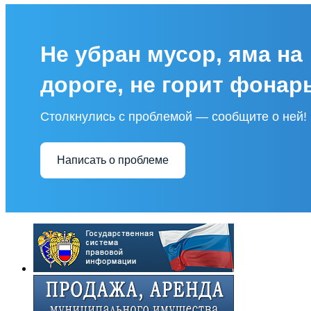
Не убран мусор, яма на
дороге, не горит фонар
Столкнулись с проблемой — сообщите о ней!
Написать о проблеме