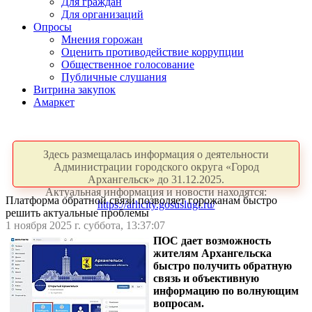
Для граждан
Для организаций
Опросы
Мнения горожан
Оценить противодействие коррупции
Общественное голосование
Публичные слушания
Витрина закупок
Амаркет
Здесь размещалась информация о деятельности
Администрации городского округа «Город
Архангельск» до 31.12.2025.
Актуальная информация и новости находятся:
Платформа обратной связи позволяет горожанам быстро
https://arhcity.gosuslugi.ru/
решить актуальные проблемы
1 ноября 2025 г. суббота, 13:37:07
ПОС дает возможность
жителям Архангельска
быстро получить обратную
связь и объективную
информацию по волнующим
вопросам.