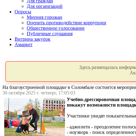
Для граждан
Для организаций
Опросы
Мнения горожан
Оценить противодействие коррупции
Общественное голосование
Публичные слушания
Витрина закупок
Амаркет
Здесь размещалась информа
Ак
На благоустроенной площадке в Соломбале состоится мероприя
30 октября 2025 г. четверг, 17:05:03
Учебно-дрессировочная площад
покажут возможности площадк
Участники увидят показательны
- аджилити - преодоление полос
- ноузворк - поиск определенног