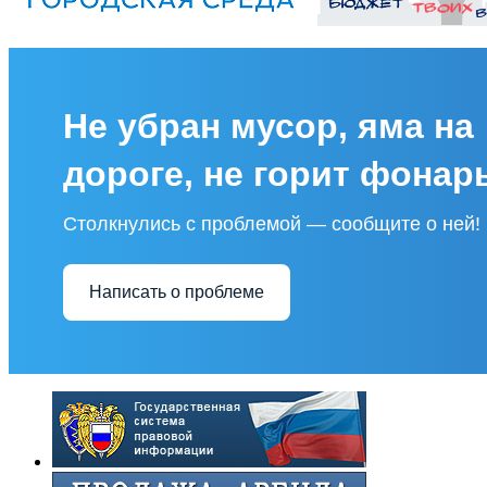
Не убран мусор, яма на
дороге, не горит фонар
Столкнулись с проблемой — сообщите о ней!
Написать о проблеме