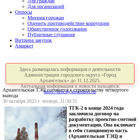
Для граждан
Для организаций
Опросы
Мнения горожан
Оценить противодействие коррупции
Общественное голосование
Публичные слушания
Витрина закупок
Амаркет
Здесь размещалась информация о деятельности
Администрации городского округа «Город
Архангельск» до 31.12.2025.
Актуальная информация и новости находятся:
Архангельская ТЭЦ готовится к строительству четвертого
https://arhcity.gosuslugi.ru/
вывода
30 октября 2025 г. четверг, 11:30:35
ТГК-2 в конце 2024 года
заключила договор на
разработку проектно-сметной
документации. Она включает
в себя станционную часть
(Архангельская ТЭЦ) и