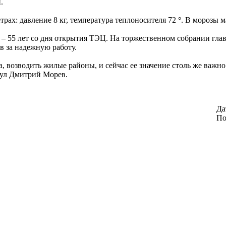
.
ах: давление 8 кг, температура теплоносителя 72
°
. В морозы м
 – 55 лет со дня открытия ТЭЦ. На торжественном собрании гла
в за надежную работу.
 возводить жилые районы, и сейчас ее значение столь же важно
нул Дмитрий Морев.
Да
По