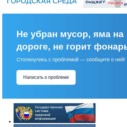
Не убран мусор, яма на
дороге, не горит фонар
Столкнулись с проблемой — сообщите о ней!
Написать о проблеме