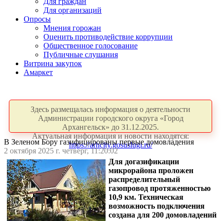
Для граждан
Для организаций
Опросы
Мнения горожан
Оценить противодействие коррупции
Общественное голосование
Публичные слушания
Витрина закупок
Амаркет
Здесь размещалась информация о деятельности
Администрации городского округа «Город
Архангельск» до 31.12.2025.
Актуальная информация и новости находятся:
В Зеленом Бору газифицированы первые домовладения
https://arhcity.gosuslugi.ru/
2 октября 2025 г. четверг, 11:20:02
Для догазификации
микрорайона проложен
распределительный
газопровод протяженностью
10,9 км. Техническая
возможность подключения
создана для 200 домовладений