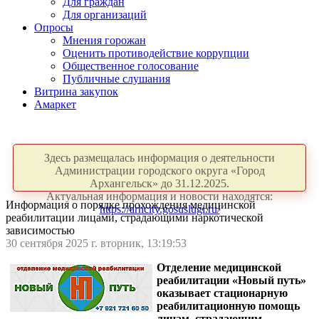
Для граждан
Для организаций
Опросы
Мнения горожан
Оценить противодействие коррупции
Общественное голосование
Публичные слушания
Витрина закупок
Амаркет
Здесь размещалась информация о деятельности
Администрации городского округа «Город
Архангельск» до 31.12.2025.
Актуальная информация и новости находятся:
Информация о порядке прохождения медицинской
https://arhcity.gosuslugi.ru/
реабилитации лицами, страдающими наркотической
зависимостью
30 сентября 2025 г. вторник, 13:19:53
Отделение медицинской
реабилитации «Новый путь»
оказывает стационарную
реабилитационную помощь
лицам, страдающим