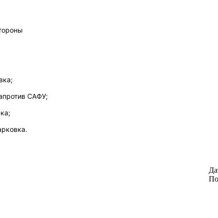
стороны
вка;
напротив САФУ;
ка;
парковка.
Да
По