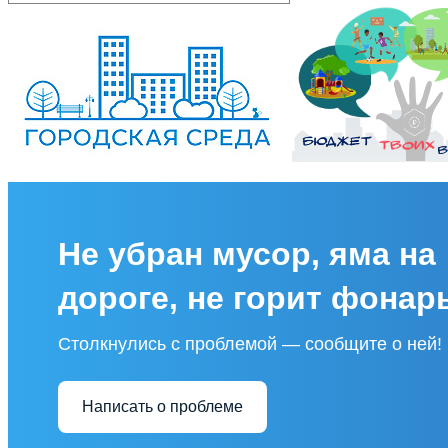
Не убран мусор, яма на
дороге, не горит фонар
Столкнулись с проблемой — сообщите о ней!
Написать о проблеме