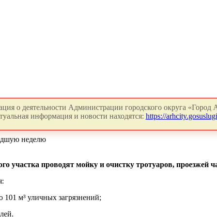
ция о деятельности Администрации городского округа «Город А
туальная информация и новости находятся:
https://arhcity.gosuslugi
шедшую неделю
о участка проводят мойку и очистку тротуаров, проезжей ча
я:
о 101 м³ уличных загрязнений;
лей.