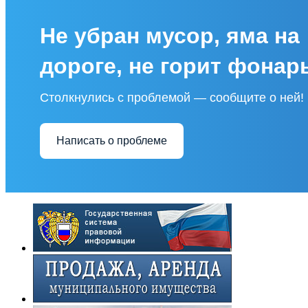
Не убран мусор, яма на
дороге, не горит фонар
Столкнулись с проблемой — сообщите о ней!
Написать о проблеме