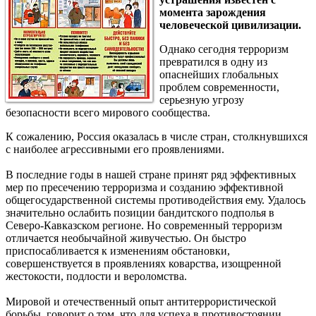
момента зарождения
человеческой цивилизации.
Однако сегодня терроризм
превратился в одну из
опаснейших глобальных
проблем современности,
серьезную угрозу
безопасности всего мирового сообщества.
К сожалению, Россия оказалась в числе стран, столкнувшихся
с наиболее агрессивными его проявлениями.
В последние годы в нашей стране принят ряд эффективных
мер по пресечению терроризма и созданию эффективной
общегосударственной системы противодействия ему. Удалось
значительно ослабить позиции бандитского подполья в
Северо-Кавказском регионе. Но современный терроризм
отличается необычайной живучестью. Он быстро
приспосабливается к изменениям обстановки,
совершенствуется в проявлениях коварства, изощренной
жестокости, подлости и вероломства.
Мировой и отечественный опыт антитеррористической
борьбы говорит о том, что для успеха в противостоянии