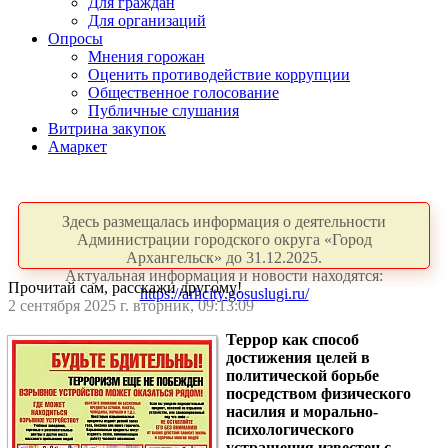
Для граждан
Для организаций
Опросы
Мнения горожан
Оценить противодействие коррупции
Общественное голосование
Публичные слушания
Витрина закупок
Амаркет
Здесь размещалась информация о деятельности
Администрации городского округа «Город
Архангельск» до 31.12.2025.
Актуальная информация и новости находятся:
Прочитай сам, расскажи другому!
https://arhcity.gosuslugi.ru/
2 сентября 2025 г. вторник, 09:13:09
Террор как способ
достижения целей в
политической борьбе
посредством физического
насилия и морально-
психологического
устрашения известен с