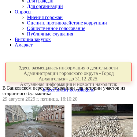
Для граждан
Для организаций
Опросы
Мнения горожан
Оценить противодействие коррупции
Общественное голосование
Публичные слушания
Витрина закупок
Амаркет
Здесь размещалась информация о деятельности
Администрации городского округа «Город
Архангельск» до 31.12.2025.
Актуальная информация и новости находятся:
В Банковском переулке сохранили для истории участок из
https://arhcity.gosuslugi.ru/
старинного булыжника
29 августа 2025 г. пятница, 16:10:20