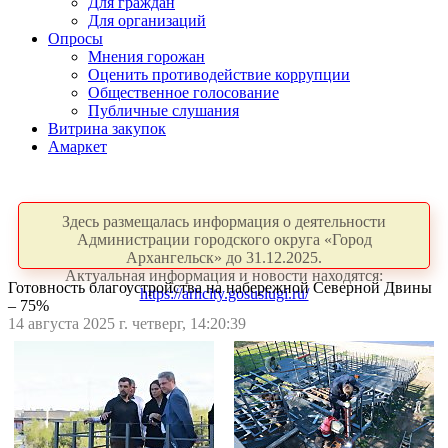
Для граждан
Для организаций
Опросы
Мнения горожан
Оценить противодействие коррупции
Общественное голосование
Публичные слушания
Витрина закупок
Амаркет
Здесь размещалась информация о деятельности
Администрации городского округа «Город
Архангельск» до 31.12.2025.
Актуальная информация и новости находятся:
Готовность благоустройства на набережной Северной Двины
https://arhcity.gosuslugi.ru/
– 75%
14 августа 2025 г. четверг, 14:20:39