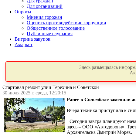
Для граждан
Для организаций
Опросы
Мнения горожан
Оценить противодействие коррупции
Общественное голосование
Публичные слушания
Витрина закупок
Амаркет
Здесь размещалась информа
Ак
Стартовал ремонт улиц Терехина и Советской
30 июля 2025 г. среда, 12:20:15
Ранее в Соломбале заменили ас
Вчера техника приступила к сня
- Сегодня-завтра планируют нач
здесь – ООО «Автодороги». Трети
Архангельска Дмитрий Морев.