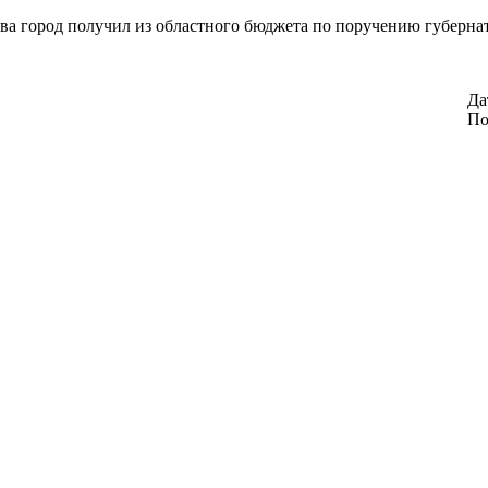
тва город получил из областного бюджета по поручению губерна
Да
По