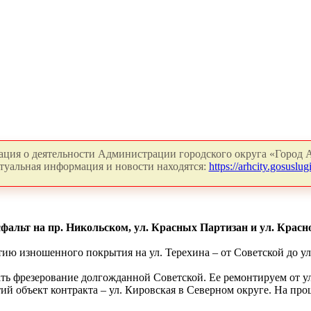
ция о деятельности Администрации городского округа «Город А
туальная информация и новости находятся:
https://arhcity.gosuslugi
фальт на пр. Никольском, ул. Красных Партизан и ул. Красн
тию изношенного покрытия на ул. Терехина – от Советской до у
ать фрезерование долгожданной Советской. Ее ремонтируем от у
й объект контракта – ул. Кировская в Северном округе. На прош