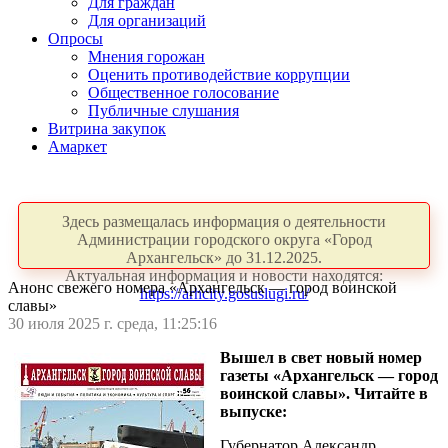
Для граждан
Для организаций
Опросы
Мнения горожан
Оценить противодействие коррупции
Общественное голосование
Публичные слушания
Витрина закупок
Амаркет
Здесь размещалась информация о деятельности
Администрации городского округа «Город
Архангельск» до 31.12.2025.
Актуальная информация и новости находятся:
Анонс свежего номера «Архангельск — город воинской
https://arhcity.gosuslugi.ru/
славы»
30 июля 2025 г. среда, 11:25:16
Вышел в свет новый номер
газеты «Архангельск — город
воинской славы». Читайте в
выпуске:
Губернатор Александр