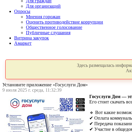
Для граждан
Для организаций
Опросы
Мнения горожан
Оценить противодействие коррупции
Общественное голосование
Публичные слушания
Витрина закупок
Амаркет
Здесь размещалась информа
Ак
Установите приложение «Госуслуги Дом»
9 июля 2025 г. среда, 11:32:39
Госуслуги Дом — эт
Его стоит скачать вс
🔹 Вот какие возмож
✔ Оплата коммуналь
✔ Передача показан
✔ Участие в общедо