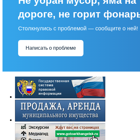
Не убран мусор, яма на
дороге, не горит фонар
Столкнулись с проблемой — сообщите о ней!
Написать о проблеме