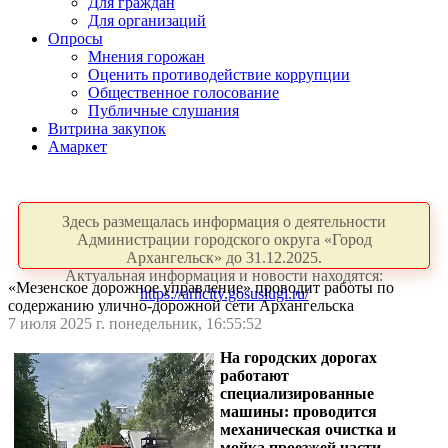
Для граждан
Для организаций
Опросы
Мнения горожан
Оценить противодействие коррупции
Общественное голосование
Публичные слушания
Витрина закупок
Амаркет
Здесь размещалась информация о деятельности
Администрации городского округа «Город
Архангельск» до 31.12.2025.
Актуальная информация и новости находятся:
«Мезенское дорожное управление» проводит работы по
https://arhcity.gosuslugi.ru/
содержанию улично-дорожной сети Архангельска
7 июля 2025 г. понедельник, 16:55:52
На городских дорогах
работают
специализированные
машины: проводится
механическая очистка и
мойка проезжей части,