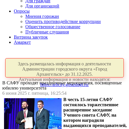
Для граждан
Для организаций
Опросы
Мнения горожан
Оценить противодействие коррупции
Общественное голосование
Публичные слушания
Витрина закупок
Амаркет
Здесь размещалась информация о деятельности
Администрации городского округа «Город
Архангельск» до 31.12.2025.
Актуальная информация и новости находятся:
В САФУ проходят праздничные мероприятия, посвященные
https://arhcity.gosuslugi.ru/
юбилею университета
6 июня 2025 г. пятница, 16:25:54
В честь 15-летия САФУ
состоялось торжественное
расширенное заседание
Ученого совета САФУ, на
котором наградили
выдающихся преподавателей,