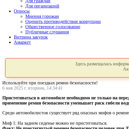
Для граждан
Для организаций
Опросы
Мнения горожан
Оценить противодействие коррупции
Общественное голосование
Публичные слушания
Витрина закупок
Амаркет
Здесь размещалась информа
Ак
Используйте при поездках ремни безопасности!
6 мая 2025 г. вторник, 14:34:41
Пристегиваться в автомобиле необходимо не только на перед
применение ремня безопасности уменьшает риск гибели водит
Среди автомобилистов существует ряд опасных мифов о ремнях
Миф 1: На заднем сиденье можно не пристегиваться.
Факт: Не пристегнутый ремнем безопасности человек при Д