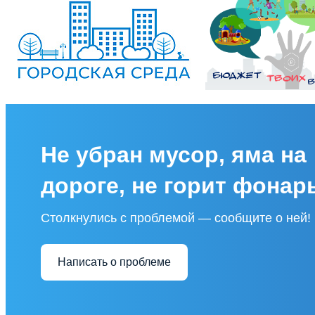
Не убран мусор, яма на
дороге, не горит фонар
Столкнулись с проблемой — сообщите о ней!
Написать о проблеме