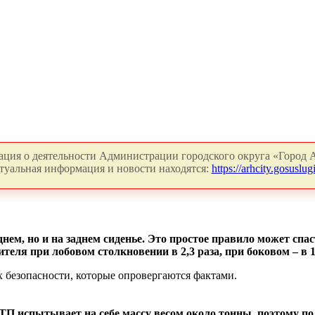
ция о деятельности Администрации городского округа «Город А
туальная информация и новости находятся:
https://arhcity.gosuslugi
нем, но и на заднем сиденье. Это простое правило может спас
еля при лобовом столкновении в 2,3 раза, при боковом – в 1,
 безопасности, которые опровергаются фактами.
ТП испытывает на себе массу весом около тонны, поэтому по