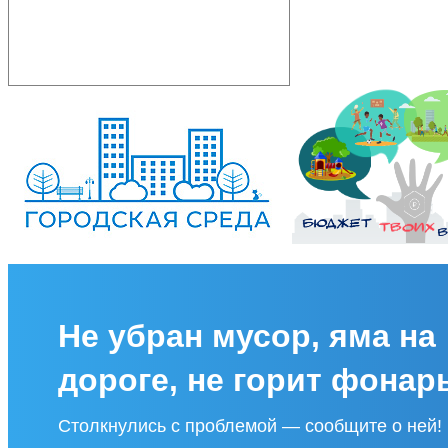
Не убран мусор, яма на
дороге, не горит фонар
Столкнулись с проблемой — сообщите о ней!