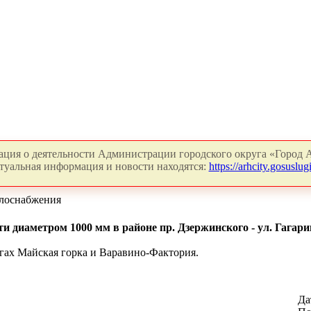
ция о деятельности Администрации городского округа «Город А
туальная информация и новости находятся:
https://arhcity.gosuslugi
плоснабжения
и диаметром 1000 мм в районе пр. Дзержинского - ул. Гагари
угах Майская горка и Варавино-Фактория.
Да