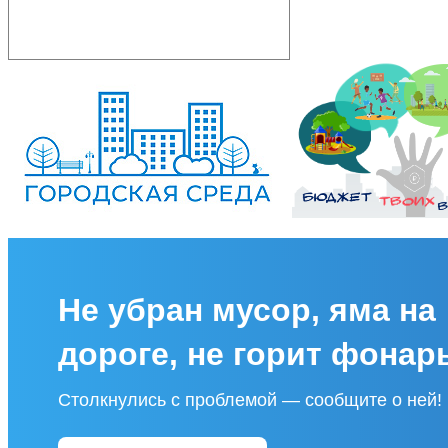
Не убран мусор, яма на
дороге, не горит фонар
Столкнулись с проблемой — сообщите о ней!