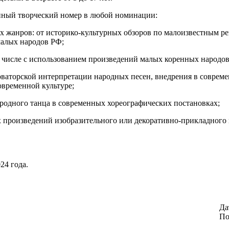
ейный творческий номер в любой номинации:
х жанров: от историко-культурных обзоров по малоизвестным 
малых народов РФ;
м числе с использованием произведений малых коренных народов
новаторской интерпретации народных песен, внедрения в соврем
овременной культуре;
ародного танца в современных хореографических постановках;
х произведений изобразительного или декоративно-прикладного
24 года.
Да
По